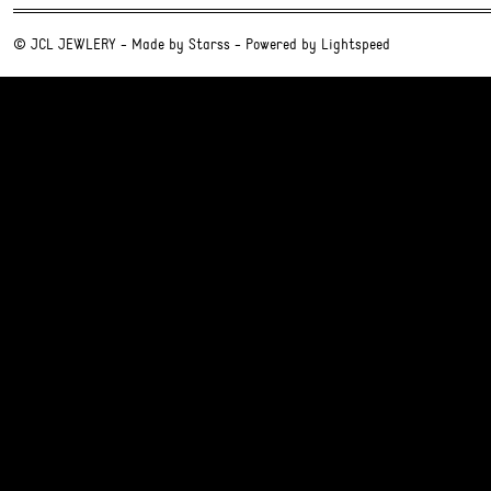
© JCL JEWLERY - Made by
Starss
- Powered by
Lightspeed