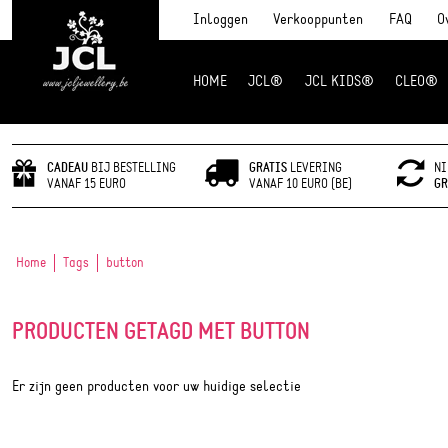
Inloggen
Verkooppunten
FAQ
O
HOME
JCL®
JCL KIDS®
CLEO®
JCL Jewlery
CADEAU
BIJ BESTELLING
GRATIS
LEVERING
NI
VANAF 15 EURO
VANAF 10 EURO (BE)
GR
Home
Tags
button
PRODUCTEN GETAGD MET BUTTON
Er zijn geen producten voor uw huidige selectie