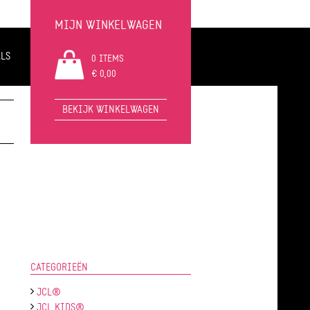
MIJN WINKELWAGEN
LS
0 ITEMS
€ 0,00
BEKIJK WINKELWAGEN
CATEGORIEËN
JCL®
JCL KIDS®