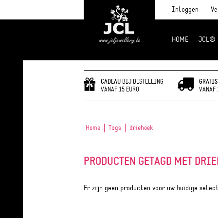
Inloggen
Ve
HOME
JCL®
JCL Jewlery
CADEAU
BIJ BESTELLING
GRATIS
VANAF 15 EURO
VANAF 
Home
Tags
driehoek
PRODUCTEN GETAGD MET DRI
Er zijn geen producten voor uw huidige selec