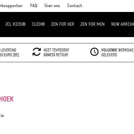
rkooppunten
FAQ
Over ons
Contact
JCL KIDS®
CLEO®
ZEN FOR HER
ZEN FOR MEN
NEW ARRIVA
LEVERING
NIET TEVREDEN?
VOLGENDE
WERKDAG
10 EURO (BE)
GRATIS
RETOUR
GELEVERD
EHOEK
tie