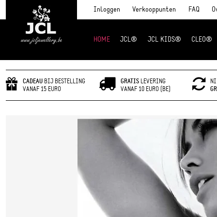
Inloggen
Verkooppunten
FAQ
O
HOME
JCL®
JCL KIDS®
CLEO®
JCL Jewlery
CADEAU
BIJ BESTELLING
GRATIS
LEVERING
NI
VANAF 15 EURO
VANAF 10 EURO (BE)
GR