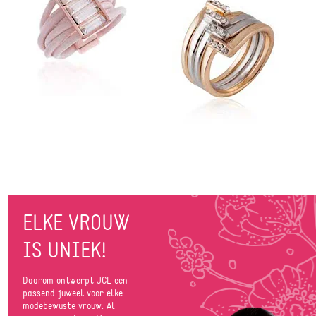
ELKE VROUW
IS UNIEK!
Daarom ontwerpt JCL een
passend juweel voor elke
modebewuste vrouw. Al