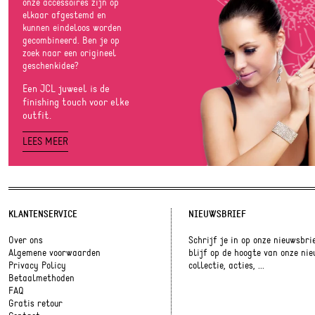
onze accessoires zijn op
elkaar afgestemd en
kunnen eindeloos worden
gecombineerd. Ben je op
zoek naar een origineel
geschenkidee?
Een JCL juweel is de
finishing touch voor elke
outfit.
LEES MEER
KLANTENSERVICE
NIEUWSBRIEF
Over ons
Schrijf je in op onze nieuwsbri
Algemene voorwaarden
blijf op de hoogte van onze ni
Privacy Policy
collectie, acties, ...
Betaalmethoden
FAQ
Gratis retour