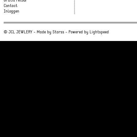
Gratis retour
Contact
Inloggen
© JCL JEWLERY - Made by
Starss
- Powered by
Lightspeed