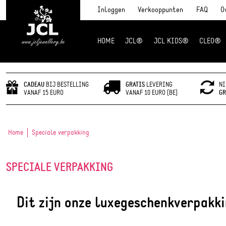
Inloggen
Verkooppunten
FAQ
O
HOME
JCL®
JCL KIDS®
CLEO®
JCL Jewlery
CADEAU
BIJ BESTELLING
GRATIS
LEVERING
NI
VANAF 15 EURO
VANAF 10 EURO (BE)
GR
Home
Speciale verpakking
SPECIALE VERPAKKING
Dit zijn onze luxegeschenkver