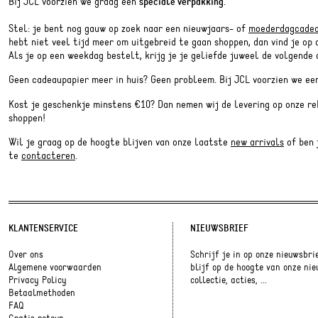
Bij JCL voorzien we graag een
speciale verpakking
.
Stel: je bent nog gauw op zoek naar een nieuwjaars- of
moederdagcade
hebt niet veel tijd meer om uitgebreid te gaan shoppen, dan vind je op
Als je op een weekdag bestelt, krijg je je geliefde juweel de volgende d
Geen cadeaupapier meer in huis? Geen probleem. Bij JCL voorzien we een
Kost je geschenkje minstens €10? Dan nemen wij de levering op onze re
shoppen!
Wil je graag op de hoogte blijven van onze laatste
new arrivals
of ben 
te
contacteren
.
KLANTENSERVICE
NIEUWSBRIEF
Over ons
Schrijf je in op onze nieuwsbri
Algemene voorwaarden
blijf op de hoogte van onze ni
Privacy Policy
collectie, acties, ...
Betaalmethoden
FAQ