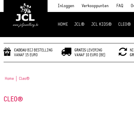
Inloggen
Verkooppunten
FAQ
O
HOME
JCL®
JCL KIDS®
CLEO®
JCL Jewlery
CADEAU
BIJ BESTELLING
GRATIS
LEVERING
NI
VANAF 15 EURO
VANAF 10 EURO (BE)
GR
Home
Cleo®
CLEO®