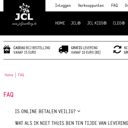
Inloggen
Verkooppunten
FAQ
O
HOME
JCL®
JCL KIDS®
CLEO®
JCL Jewlery
CADEAU
BIJ BESTELLING
GRATIS
LEVERING
NI
VANAF 15 EURO
VANAF 10 EURO (BE)
GR
Home
FAQ
FAQ
IS ONLINE BETALEN VEILIG?
WAT ALS IK NIET THUIS BEN TEN TIJDE VAN LEVERIN