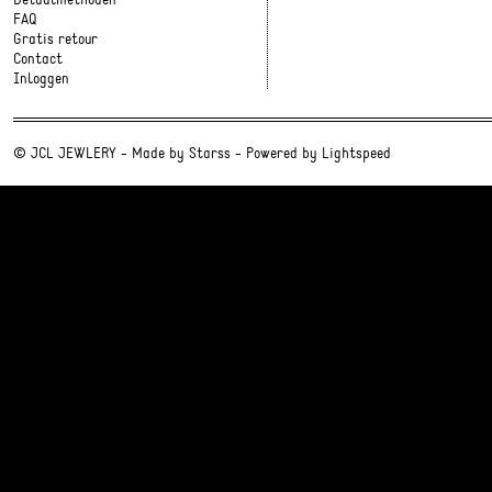
Betaalmethoden
FAQ
Gratis retour
Contact
Inloggen
© JCL JEWLERY - Made by
Starss
- Powered by
Lightspeed