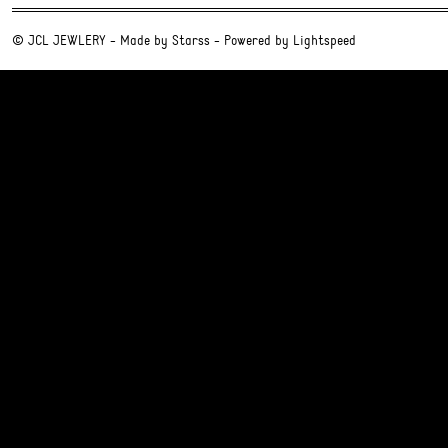
© JCL JEWLERY - Made by
Starss
- Powered by
Lightspeed