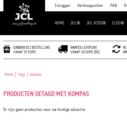
Inloggen
Verkooppunten
FAQ
O
HOME
JCL®
JCL KIDS®
CLEO®
JCL Jewlery
CADEAU
BIJ BESTELLING
GRATIS
LEVERING
NI
VANAF 15 EURO
VANAF 10 EURO (BE)
GR
Home
Tags
kompas
PRODUCTEN GETAGD MET KOMPAS
Er zijn geen producten voor uw huidige selectie