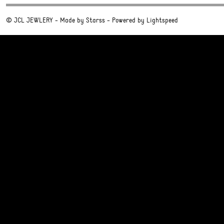
© JCL JEWLERY - Made by
Starss
- Powered by
Lightspeed