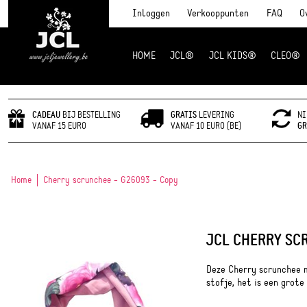
Inloggen
Verkooppunten
FAQ
O
HOME
JCL®
JCL KIDS®
CLEO®
JCL Jewlery
CADEAU
BIJ BESTELLING
GRATIS
LEVERING
NI
VANAF 15 EURO
VANAF 10 EURO (BE)
GR
Home
Cherry scrunchee - G26093 - Copy
JCL CHERRY SCR
Deze Cherry scrunchee 
stofje, het is een grote