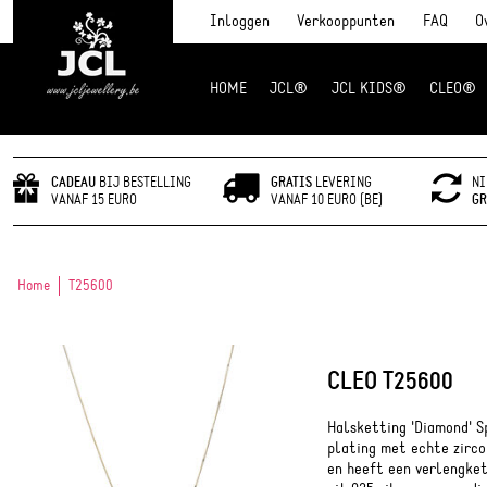
Inloggen
Verkooppunten
FAQ
O
HOME
JCL®
JCL KIDS®
CLEO®
JCL Jewlery
CADEAU
BIJ BESTELLING
GRATIS
LEVERING
NI
VANAF 15 EURO
VANAF 10 EURO (BE)
GR
Home
T25600
CLEO T25600
Halsketting 'Diamond' S
plating met echte zirco
en heeft een verlengket