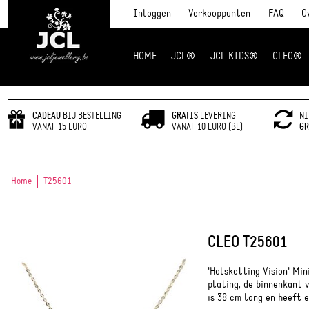
Inloggen
Verkooppunten
FAQ
O
HOME
JCL®
JCL KIDS®
CLEO®
JCL Jewlery
CADEAU
BIJ BESTELLING
GRATIS
LEVERING
NI
VANAF 15 EURO
VANAF 10 EURO (BE)
GR
Home
T25601
CLEO T25601
'Halsketting Vision' Mi
plating, de binnenkant v
is 38 cm lang en heeft 