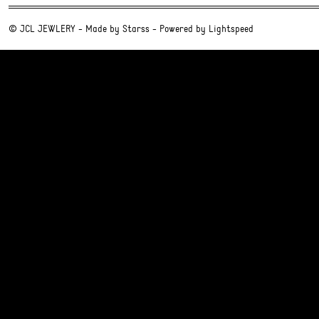
© JCL JEWLERY - Made by
Starss
- Powered by
Lightspeed