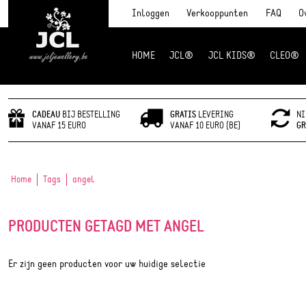
Inloggen
Verkooppunten
FAQ
O
HOME
JCL®
JCL KIDS®
CLEO®
JCL Jewlery
CADEAU
BIJ BESTELLING
GRATIS
LEVERING
NI
VANAF 15 EURO
VANAF 10 EURO (BE)
GR
Home
Tags
angel
PRODUCTEN GETAGD MET ANGEL
Er zijn geen producten voor uw huidige selectie