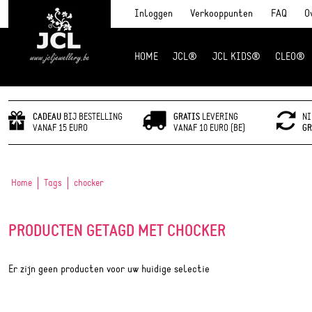
Inloggen
Verkooppunten
FAQ
O
HOME
JCL®
JCL KIDS®
CLEO®
JCL Jewlery
CADEAU
BIJ BESTELLING
GRATIS
LEVERING
NI
VANAF 15 EURO
VANAF 10 EURO (BE)
GR
Home
Tags
chocker
PRODUCTEN GETAGD MET CHOCKER
Er zijn geen producten voor uw huidige selectie