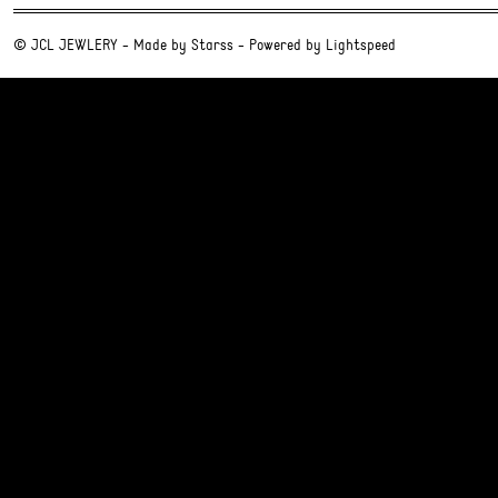
© JCL JEWLERY - Made by
Starss
- Powered by
Lightspeed