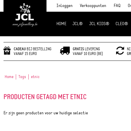
Inloggen
Verkooppunten
FAQ
O
HOME
JCL®
JCL KIDS®
CLEO®
JCL Jewlery
CADEAU
BIJ BESTELLING
GRATIS
LEVERING
NI
VANAF 15 EURO
VANAF 10 EURO (BE)
GR
Home
Tags
etnic
PRODUCTEN GETAGD MET ETNIC
Er zijn geen producten voor uw huidige selectie