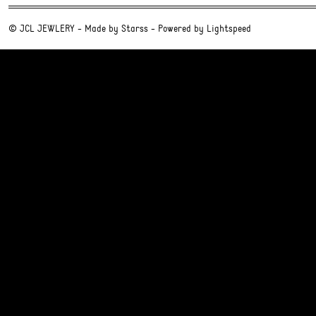
© JCL JEWLERY - Made by
Starss
- Powered by
Lightspeed