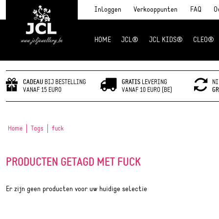
Inloggen
Verkooppunten
FAQ
O
HOME
JCL®
JCL KIDS®
CLEO®
JCL Jewlery
CADEAU
BIJ BESTELLING
GRATIS
LEVERING
NI
VANAF 15 EURO
VANAF 10 EURO (BE)
GR
Home
Tags
fuck
PRODUCTEN GETAGD MET FUCK
Er zijn geen producten voor uw huidige selectie