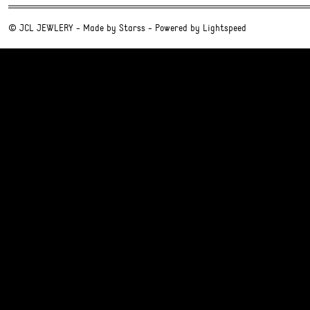
© JCL JEWLERY - Made by
Starss
- Powered by
Lightspeed