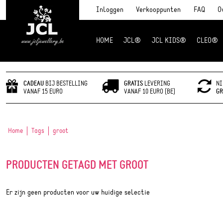
Inloggen
Verkooppunten
FAQ
O
HOME
JCL®
JCL KIDS®
CLEO®
JCL Jewlery
CADEAU
BIJ BESTELLING
GRATIS
LEVERING
NI
VANAF 15 EURO
VANAF 10 EURO (BE)
GR
Home
Tags
groot
PRODUCTEN GETAGD MET GROOT
Er zijn geen producten voor uw huidige selectie