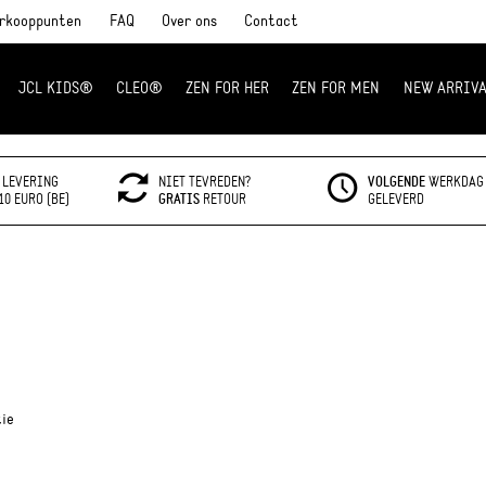
rkooppunten
FAQ
Over ons
Contact
JCL KIDS®
CLEO®
ZEN FOR HER
ZEN FOR MEN
NEW ARRIVA
LEVERING
NIET TEVREDEN?
VOLGENDE
WERKDAG
10 EURO (BE)
GRATIS
RETOUR
GELEVERD
tie