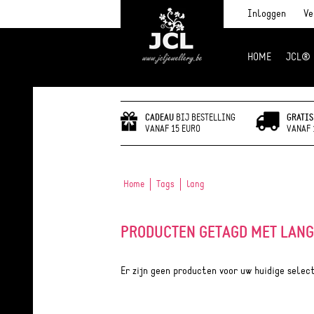
Inloggen
Ve
HOME
JCL®
JCL Jewlery
CADEAU
BIJ BESTELLING
GRATIS
VANAF 15 EURO
VANAF 
Home
Tags
lang
PRODUCTEN GETAGD MET LANG
Er zijn geen producten voor uw huidige selec