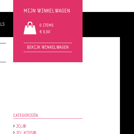
MIJN WINKELWAGEN
LS
0 ITEMS
€ 0,00
BEKIJK WINKELWAGEN
CATEGORIEËN
JCL®
JCL KIDS®