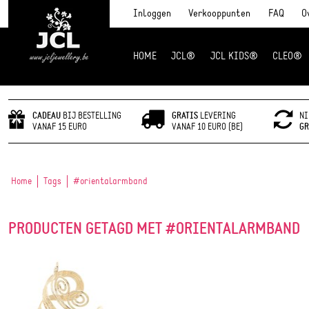
Inloggen
Verkooppunten
FAQ
O
HOME
JCL®
JCL KIDS®
CLEO®
JCL Jewlery
CADEAU
BIJ BESTELLING
GRATIS
LEVERING
NI
VANAF 15 EURO
VANAF 10 EURO (BE)
GR
Home
Tags
#orientalarmband
PRODUCTEN GETAGD MET #ORIENTALARMBAND