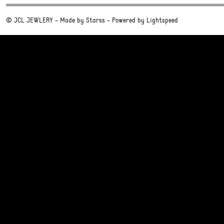
© JCL JEWLERY - Made by
Starss
- Powered by
Lightspeed