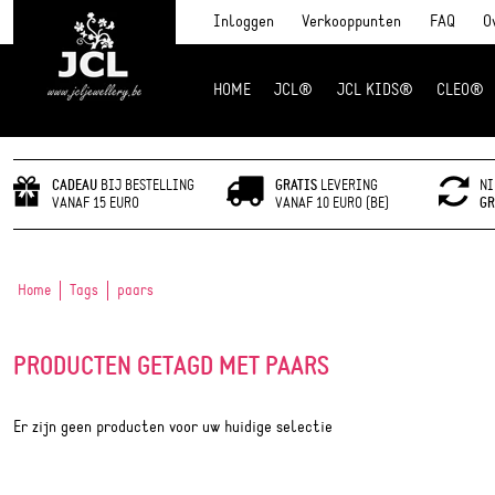
Inloggen
Verkooppunten
FAQ
O
HOME
JCL®
JCL KIDS®
CLEO®
JCL Jewlery
CADEAU
BIJ BESTELLING
GRATIS
LEVERING
NI
VANAF 15 EURO
VANAF 10 EURO (BE)
GR
Home
Tags
paars
PRODUCTEN GETAGD MET PAARS
Er zijn geen producten voor uw huidige selectie