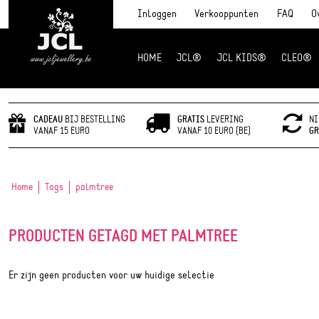
Inloggen
Verkooppunten
FAQ
O
HOME
JCL®
JCL KIDS®
CLEO®
JCL Jewlery
CADEAU
BIJ BESTELLING
GRATIS
LEVERING
NI
VANAF 15 EURO
VANAF 10 EURO (BE)
GR
Home
Tags
palmtree
PRODUCTEN GETAGD MET PALMTREE
Er zijn geen producten voor uw huidige selectie