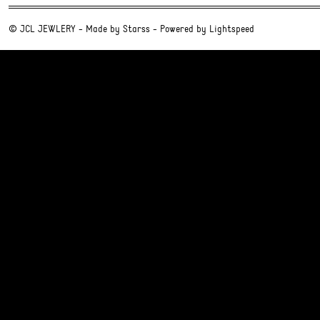
© JCL JEWLERY - Made by
Starss
- Powered by
Lightspeed