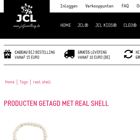
Inloggen
Verkooppunten
FAQ
O
HOME
JCL®
JCL KIDS®
CLEO®
JCL Jewlery
CADEAU
BIJ BESTELLING
GRATIS
LEVERING
NI
VANAF 15 EURO
VANAF 10 EURO (BE)
GR
Home
Tags
real shell
PRODUCTEN GETAGD MET REAL SHELL