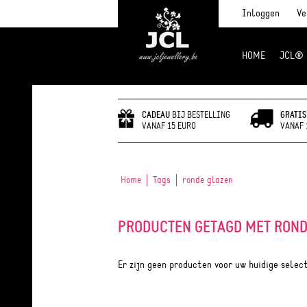
Inloggen
Ve
HOME
JCL®
JCL Jewlery
CADEAU
BIJ BESTELLING
GRATIS
VANAF 15 EURO
VANAF 
Home
Tags
ronde glazen
PRODUCTEN GETAGD MET ROND
Er zijn geen producten voor uw huidige selec