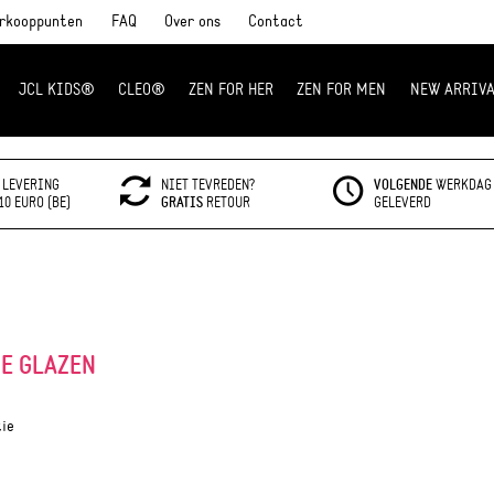
rkooppunten
FAQ
Over ons
Contact
JCL KIDS®
CLEO®
ZEN FOR HER
ZEN FOR MEN
NEW ARRIVA
LEVERING
NIET TEVREDEN?
VOLGENDE
WERKDAG
10 EURO (BE)
GRATIS
RETOUR
GELEVERD
E GLAZEN
tie