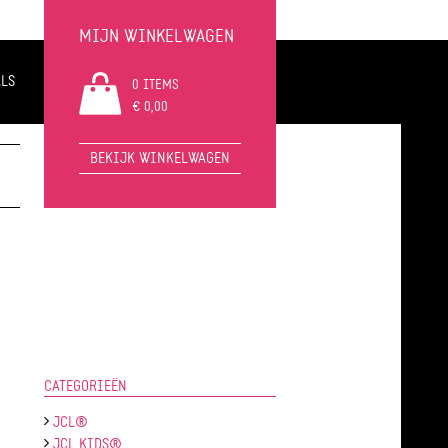
MIJN WINKELWAGEN
LS
0 ITEMS
€ 0,00
BEKIJK WINKELWAGEN
CATEGORIEËN
JCL®
JCL KIDS®