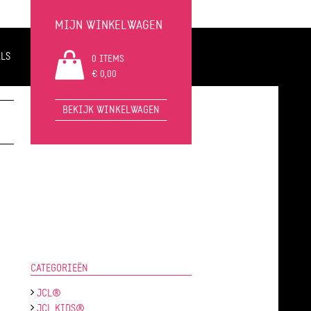
MIJN WINKELWAGEN
LS
0 ITEMS
€ 0,00
BEKIJK WINKELWAGEN
CATEGORIEËN
JCL®
JCL KIDS®