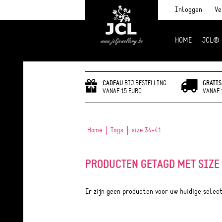
Inloggen
Ve
HOME
JCL®
JCL Jewlery
CADEAU
BIJ BESTELLING
GRATIS
VANAF 15 EURO
VANAF 
Home
Tags
size 34-41
PRODUCTEN GETAGD MET SIZE 
Er zijn geen producten voor uw huidige selec