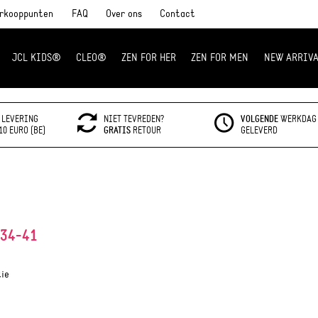
rkooppunten
FAQ
Over ons
Contact
JCL KIDS®
CLEO®
ZEN FOR HER
ZEN FOR MEN
NEW ARRIVA
LEVERING
NIET TEVREDEN?
VOLGENDE
WERKDAG
10 EURO (BE)
GRATIS
RETOUR
GELEVERD
34-41
tie