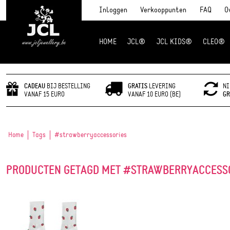
Inloggen
Verkooppunten
FAQ
O
HOME
JCL®
JCL KIDS®
CLEO®
JCL Jewlery
CADEAU
BIJ BESTELLING
GRATIS
LEVERING
NI
VANAF 15 EURO
VANAF 10 EURO (BE)
GR
Home
Tags
#strawberryaccessories
PRODUCTEN GETAGD MET #STRAWBERRYACCESS