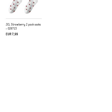
JCL Strawberry 2 pack socks
- O26713
EUR 7,99