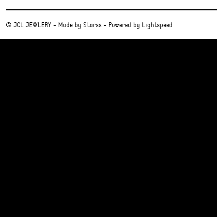
© JCL JEWLERY - Made by
Starss
- Powered by
Lightspeed