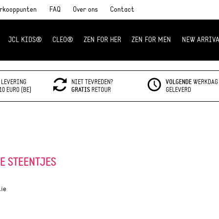
rkooppunten
FAQ
Over ons
Contact
JCL KIDS®
CLEO®
ZEN FOR HER
ZEN FOR MEN
NEW ARRIVA
LEVERING
NIET TEVREDEN?
VOLGENDE
WERKDAG
10 EURO (BE)
GRATIS
RETOUR
GELEVERD
E STEENTJES
tie