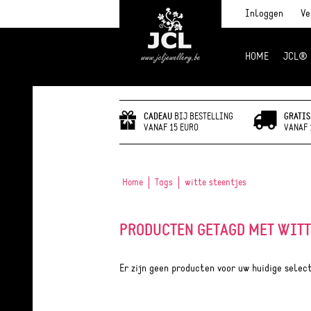
Inloggen
Ve
HOME
JCL®
JCL Jewlery
CADEAU
BIJ BESTELLING
GRATIS
VANAF 15 EURO
VANAF 
Home
Tags
witte steentjes
PRODUCTEN GETAGD MET WITT
Er zijn geen producten voor uw huidige selec