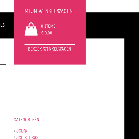
MIJN WINKELWAGEN
LS
0 ITEMS
€ 0,00
BEKIJK WINKELWAGEN
CATEGORIEËN
JCL®
JCL KIDS®