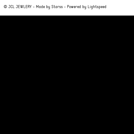
© JCL JEWLERY - Made by
Starss
- Powered by
Lightspeed