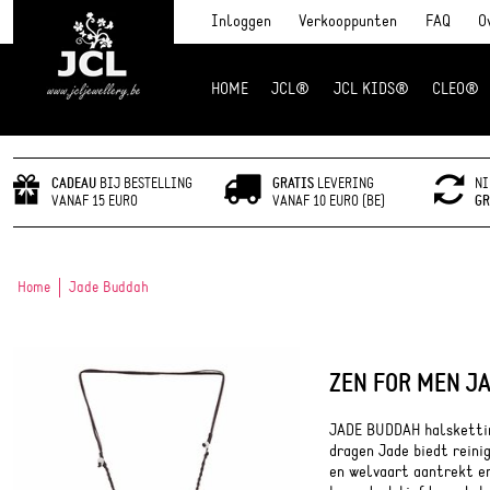
Inloggen
Verkooppunten
FAQ
O
HOME
JCL®
JCL KIDS®
CLEO®
JCL Jewlery
CADEAU
BIJ BESTELLING
GRATIS
LEVERING
NI
VANAF 15 EURO
VANAF 10 EURO (BE)
GR
Home
Jade Buddah
ZEN FOR MEN J
JADE BUDDAH halskettin
dragen Jade biedt reini
en welvaart aantrekt en