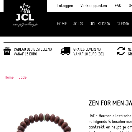
Inloggen
Verkooppunten
FAQ
O
HOME
JCL®
JCL KIDS®
CLEO®
JCL Jewlery
CADEAU
BIJ BESTELLING
GRATIS
LEVERING
NI
VANAF 15 EURO
VANAF 10 EURO (BE)
GR
Home
Jade
ZEN FOR MEN J
JADE Houten elastische
reinigende & beschermen
aantrekt en helpt je om