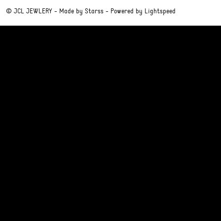
© JCL JEWLERY - Made by
Starss
- Powered by
Lightspeed