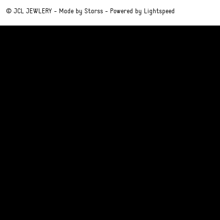
© JCL JEWLERY - Made by
Starss
- Powered by
Lightspeed