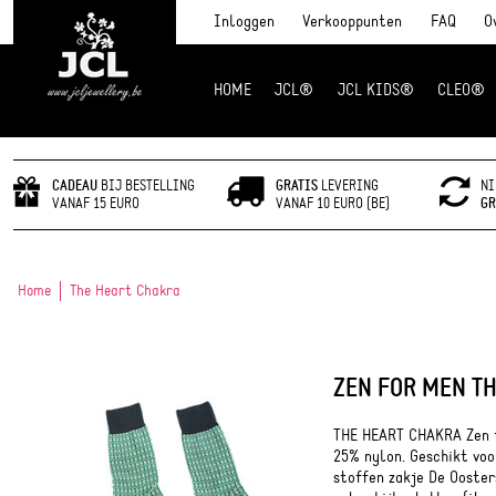
Inloggen
Verkooppunten
FAQ
O
HOME
JCL®
JCL KIDS®
CLEO®
JCL Jewlery
CADEAU
BIJ BESTELLING
GRATIS
LEVERING
NI
VANAF 15 EURO
VANAF 10 EURO (BE)
GR
Home
The Heart Chakra
ZEN FOR MEN T
THE HEART CHAKRA Zen f
25% nylon. Geschikt voo
stoffen zakje De Ooster