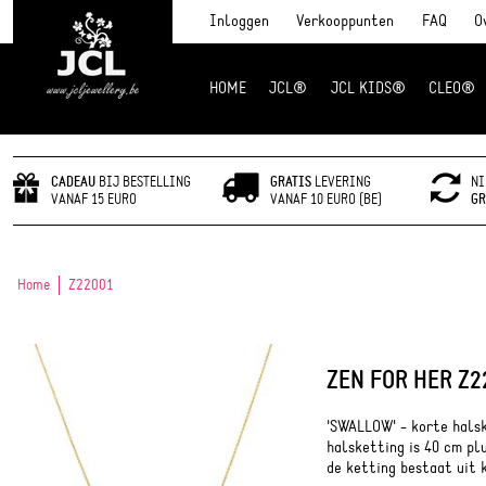
Inloggen
Verkooppunten
FAQ
O
HOME
JCL®
JCL KIDS®
CLEO®
JCL Jewlery
CADEAU
BIJ BESTELLING
GRATIS
LEVERING
NI
VANAF 15 EURO
VANAF 10 EURO (BE)
GR
Home
Z22001
ZEN FOR HER Z2
'SWALLOW' - korte hals
halsketting is 40 cm pl
de ketting bestaat uit 