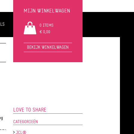
MIJN WINKELWAGEN
LS
0 ITEMS
€ 0,00
BEKIJK WINKELWAGEN
LOVE TO SHARE
ng
CATEGORIEËN
JCL®