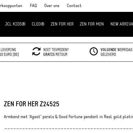
rkooppunten
FAQ
Over ons
Contact
JCL KIDS®
CLEO®
ZEN FOR HER
ZEN FOR MEN
NEW ARRIVA
LEVERING
NIET TEVREDEN?
VOLGENDE
WERKDAG
10 EURO (BE)
GRATIS
RETOUR
GELEVERD
ZEN FOR HER Z24525
Armband met 'Agaat' parels & Good Fortune pendant in Real gold plati