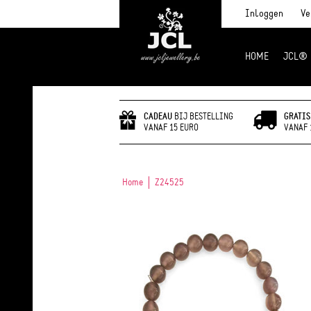
Inloggen
Ve
HOME
JCL®
JCL Jewlery
CADEAU
BIJ BESTELLING
GRATIS
VANAF 15 EURO
VANAF 
Home
Z24525