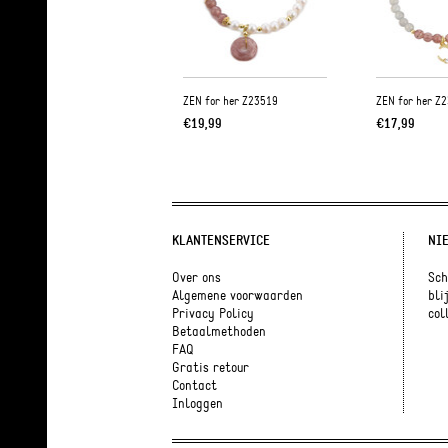
ZEN for her Z23519
ZEN for her Z
€19,99
€17,99
KLANTENSERVICE
NI
Over ons
Sch
Algemene voorwaarden
bli
Privacy Policy
coll
Betaalmethoden
FAQ
Gratis retour
Contact
Inloggen