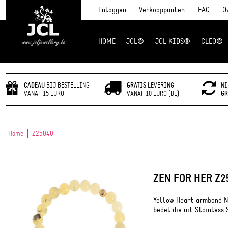
Inloggen
Verkooppunten
FAQ
O
HOME
JCL®
JCL KIDS®
CLEO®
JCL Jewlery
CADEAU
BIJ BESTELLING
GRATIS
LEVERING
NI
VANAF 15 EURO
VANAF 10 EURO (BE)
GR
Home
Z25040
ZEN FOR HER Z2
Yellow Heart armband N
bedel die uit Stainless