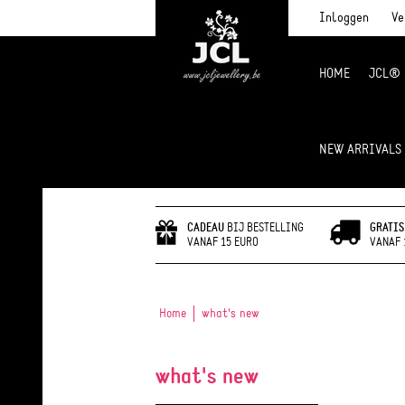
Inloggen
Ve
HOME
JCL®
JCL Jewlery
NEW ARRIVALS
CADEAU
BIJ BESTELLING
GRATIS
VANAF 15 EURO
VANAF 
Home
what's new
what's new