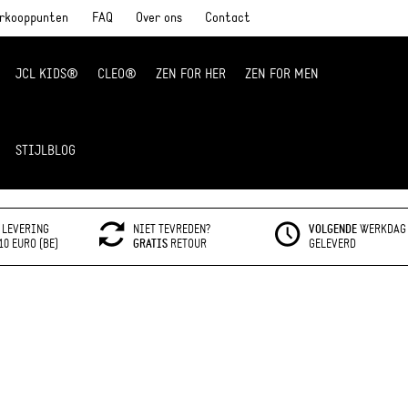
rkooppunten
FAQ
Over ons
Contact
JCL KIDS®
CLEO®
ZEN FOR HER
ZEN FOR MEN
STIJLBLOG
LEVERING
NIET TEVREDEN?
VOLGENDE
WERKDAG
10 EURO (BE)
GRATIS
RETOUR
GELEVERD