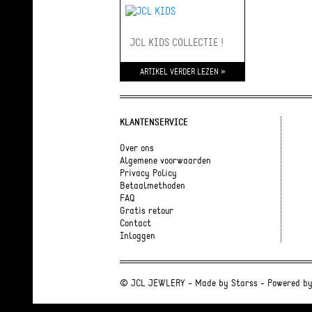
JCL KIDS COLLECTIE !
ARTIKEL VERDER LEZEN »
KLANTENSERVICE
Over ons
Algemene voorwaarden
Privacy Policy
Betaalmethoden
FAQ
Gratis retour
Contact
Inloggen
© JCL JEWLERY - Made by
Starss
- Powered b