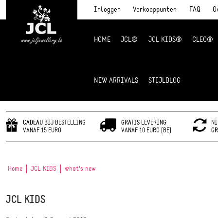
Inloggen
Verkooppunten
FAQ
O
HOME
JCL®
JCL KIDS®
CLEO®
JCL Jewlery
NEW ARRIVALS
STIJLBLOG
CADEAU
BIJ BESTELLING
GRATIS
LEVERING
NI
VANAF 15 EURO
VANAF 10 EURO (BE)
GR
Home
JCL KIDS
what's new
JCL KIDS