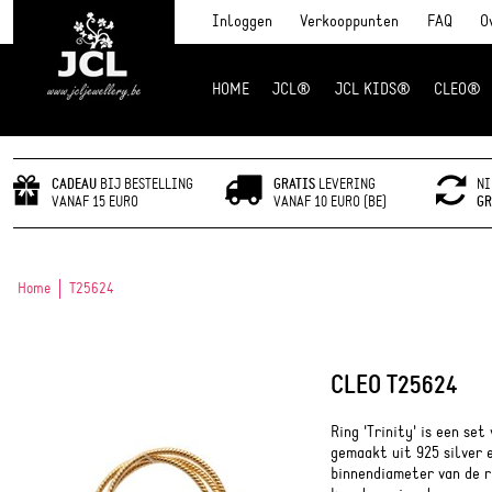
Inloggen
Verkooppunten
FAQ
O
HOME
JCL®
JCL KIDS®
CLEO®
JCL Jewlery
CADEAU
BIJ BESTELLING
GRATIS
LEVERING
NI
VANAF 15 EURO
VANAF 10 EURO (BE)
GR
Home
T25624
CLEO T25624
Ring 'Trinity' is een set
gemaakt uit 925 silver 
binnendiameter van de ri