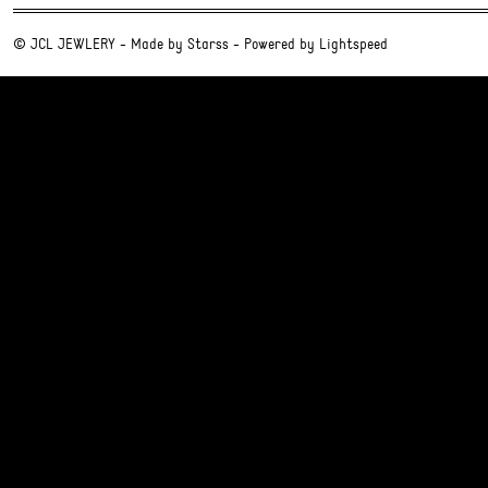
© JCL JEWLERY - Made by
Starss
- Powered by
Lightspeed