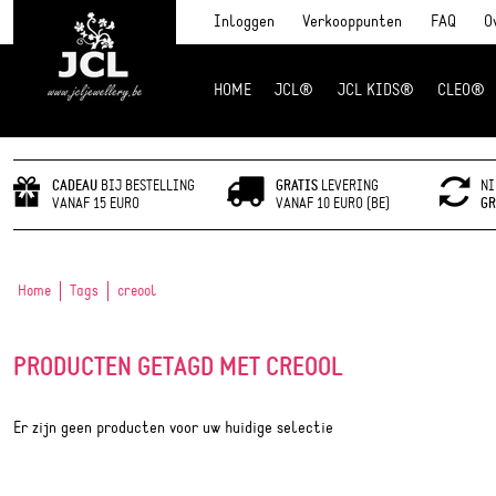
Inloggen
Verkooppunten
FAQ
O
HOME
JCL®
JCL KIDS®
CLEO®
JCL Jewlery
CADEAU
BIJ BESTELLING
GRATIS
LEVERING
NI
VANAF 15 EURO
VANAF 10 EURO (BE)
GR
Home
Tags
creool
PRODUCTEN GETAGD MET CREOOL
Er zijn geen producten voor uw huidige selectie