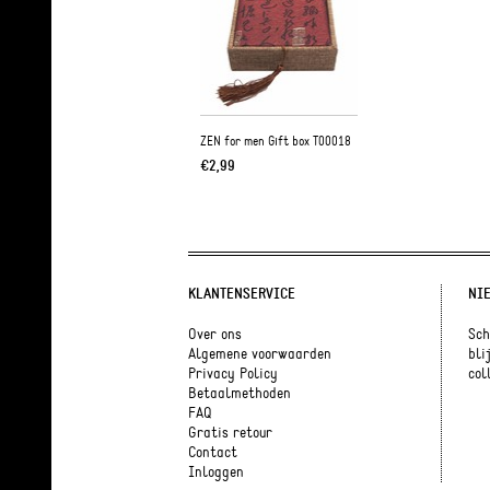
ZEN for men Gift box T00018
€2,99
KLANTENSERVICE
NI
Over ons
Sch
Algemene voorwaarden
bli
Privacy Policy
coll
Betaalmethoden
FAQ
Gratis retour
Contact
Inloggen