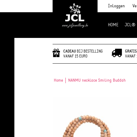
Inloggen
Ve
HOME
JCL®
JCL Jewlery
CADEAU
BIJ BESTELLING
GRATIS
VANAF 15 EURO
VANAF 
Home
NANMU necklace Smiling Buddah