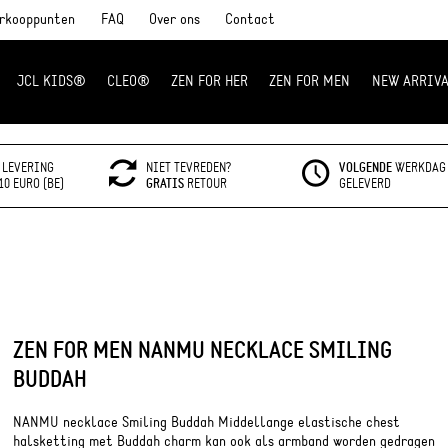
rkooppunten
FAQ
Over ons
Contact
JCL KIDS®
CLEO®
ZEN FOR HER
ZEN FOR MEN
NEW ARRIVA
LEVERING
NIET TEVREDEN?
VOLGENDE
WERKDAG
10 EURO (BE)
GRATIS
RETOUR
GELEVERD
ZEN FOR MEN NANMU NECKLACE SMILING
BUDDAH
NANMU necklace Smiling Buddah Middellange elastische chest
halsketting met Buddah charm kan ook als armband worden gedragen