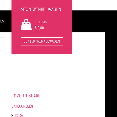
MIJN WINKELWAGEN
LS
0 ITEMS
€ 0,00
BEKIJK WINKELWAGEN
LOVE TO SHARE
CATEGORIEËN
JCL®