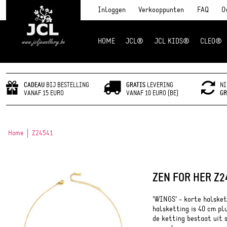
Inloggen
Verkooppunten
FAQ
O
HOME
JCL®
JCL KIDS®
CLEO®
JCL Jewlery
CADEAU
BIJ BESTELLING
GRATIS
LEVERING
NI
VANAF 15 EURO
VANAF 10 EURO (BE)
GR
Home
Z24541
ZEN FOR HER Z2
'WINGS' - korte halsket
halsketting is 40 cm pl
de ketting bestaat uit 