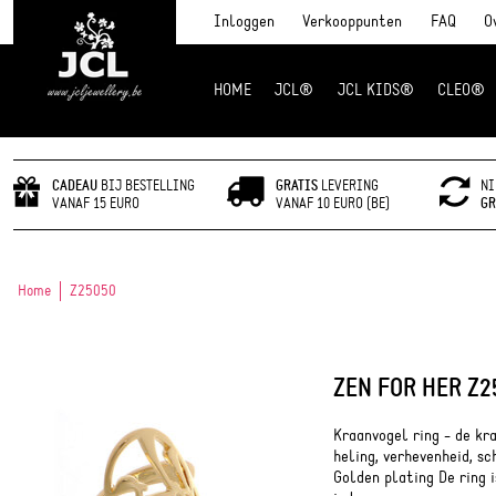
Inloggen
Verkooppunten
FAQ
O
HOME
JCL®
JCL KIDS®
CLEO®
JCL Jewlery
CADEAU
BIJ BESTELLING
GRATIS
LEVERING
NI
VANAF 15 EURO
VANAF 10 EURO (BE)
GR
Home
Z25050
ZEN FOR HER Z2
Kraanvogel ring - de kr
heling, verhevenheid, s
Golden plating De ring 