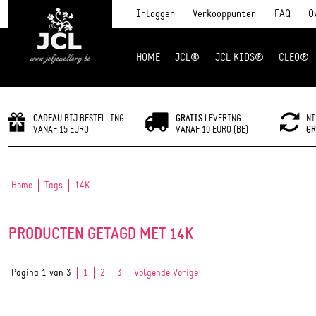
Inloggen
Verkooppunten
FAQ
O
HOME
JCL®
JCL KIDS®
CLEO®
JCL Jewlery
CADEAU
BIJ BESTELLING
GRATIS
LEVERING
NI
VANAF 15 EURO
VANAF 10 EURO (BE)
GR
Home
Tags
14K
PRODUCTEN GETAGD MET 14K
Pagina 1 van 3
1
2
3
Volgende Vorige