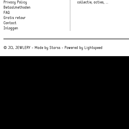
Privacy Policy
collectie, acties, ...
Betaalmethoden
FAQ
Gratis retour
Contact
Inloggen
© JCL JEWLERY - Made by
Starss
- Powered by
Lightspeed