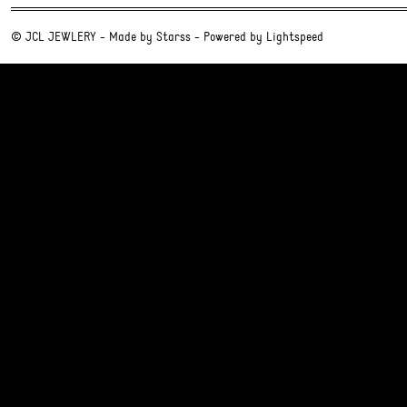
© JCL JEWLERY - Made by
Starss
- Powered by
Lightspeed