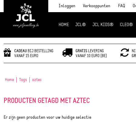
Inloggen
Verkooppunten
FAQ
O
HOME
JCL®
JCL KIDS®
CLEO®
JCL Jewlery
CADEAU
BIJ BESTELLING
GRATIS
LEVERING
NI
VANAF 15 EURO
VANAF 10 EURO (BE)
GR
Home
Tags
aztec
PRODUCTEN GETAGD MET AZTEC
Er zijn geen producten voor uw huidige selectie