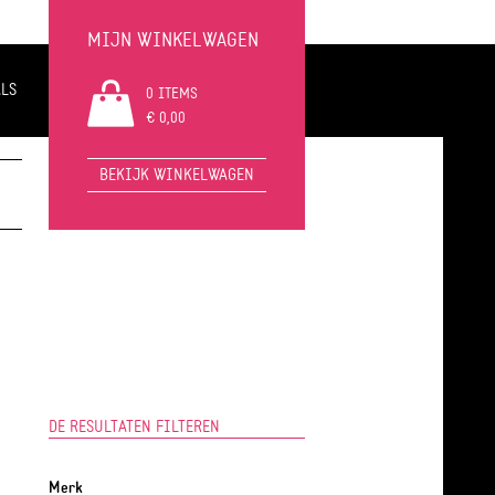
MIJN WINKELWAGEN
LS
0 ITEMS
€ 0,00
BEKIJK WINKELWAGEN
DE RESULTATEN FILTEREN
Merk