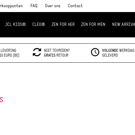
rkooppunten
FAQ
Over ons
Contact
JCL KIDS®
CLEO®
ZEN FOR HER
ZEN FOR MEN
NEW ARRIVA
LEVERING
NIET TEVREDEN?
VOLGENDE
WERKDAG
10 EURO (BE)
GRATIS
RETOUR
GELEVERD
S