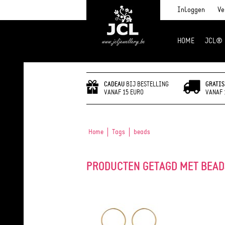
Inloggen
Ve
HOME
JCL®
JCL Jewlery
CADEAU
BIJ BESTELLING
GRATIS
VANAF 15 EURO
VANAF 
Home
Tags
beads
PRODUCTEN GETAGD MET BEAD