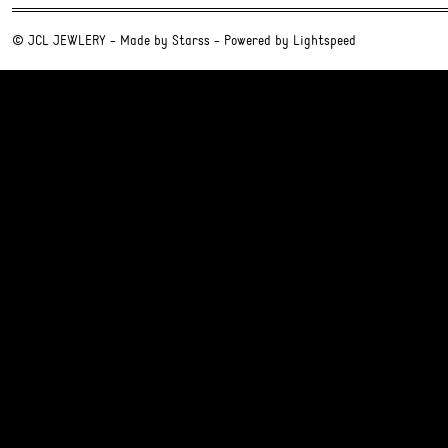
© JCL JEWLERY - Made by
Starss
- Powered by
Lightspeed