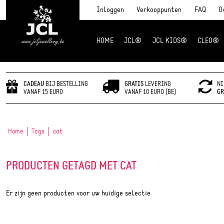
Inloggen
Verkooppunten
FAQ
O
HOME
JCL®
JCL KIDS®
CLEO®
JCL Jewlery
CADEAU
BIJ BESTELLING
GRATIS
LEVERING
NI
VANAF 15 EURO
VANAF 10 EURO (BE)
GR
Home
Tags
cat
PRODUCTEN GETAGD MET CAT
Er zijn geen producten voor uw huidige selectie