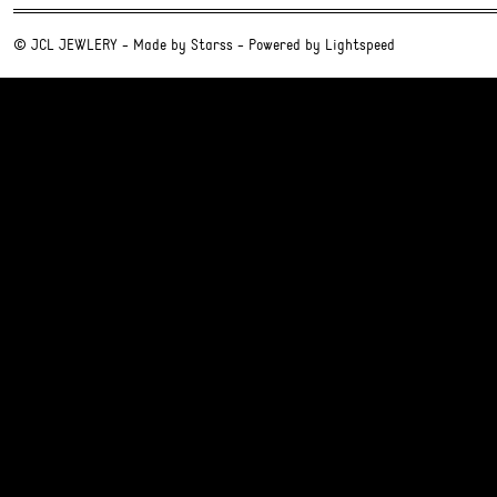
© JCL JEWLERY - Made by
Starss
- Powered by
Lightspeed