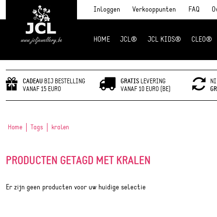
Inloggen
Verkooppunten
FAQ
O
HOME
JCL®
JCL KIDS®
CLEO®
JCL Jewlery
CADEAU
BIJ BESTELLING
GRATIS
LEVERING
NI
VANAF 15 EURO
VANAF 10 EURO (BE)
GR
Home
Tags
kralen
PRODUCTEN GETAGD MET KRALEN
Er zijn geen producten voor uw huidige selectie