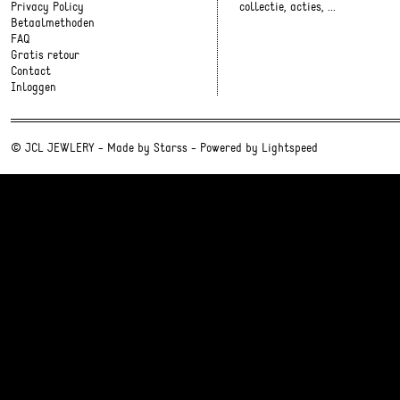
Privacy Policy
collectie, acties, ...
Betaalmethoden
FAQ
Gratis retour
Contact
Inloggen
© JCL JEWLERY - Made by
Starss
- Powered by
Lightspeed