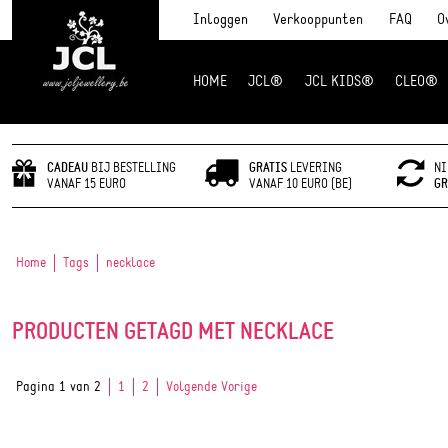
Inloggen
Verkooppunten
FAQ
O
HOME
JCL®
JCL KIDS®
CLEO®
JCL Jewlery
CADEAU
BIJ BESTELLING
GRATIS
LEVERING
NI
VANAF 15 EURO
VANAF 10 EURO (BE)
GR
Home
Tags
necklace
PRODUCTEN GETAGD MET NECKLACE
Pagina 1 van 2
1
2
Volgende Vorige