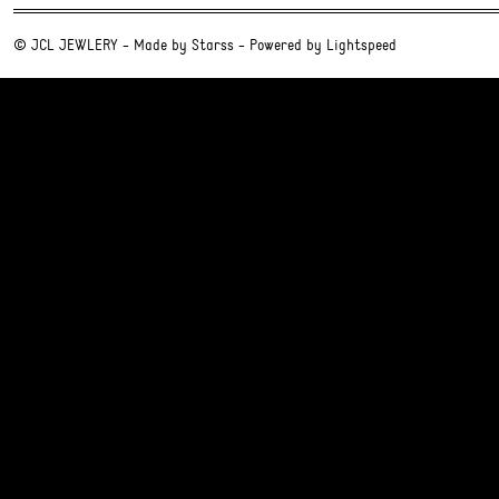
© JCL JEWLERY - Made by
Starss
- Powered by
Lightspeed