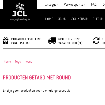
Inloggen
Verkooppunten
FAQ
O
HOME
JCL®
JCL KIDS®
CLEO®
JCL Jewlery
CADEAU
BIJ BESTELLING
GRATIS
LEVERING
NI
VANAF 15 EURO
VANAF 10 EURO (BE)
GR
Home
Tags
round
PRODUCTEN GETAGD MET ROUND
Er zijn geen producten voor uw huidige selectie