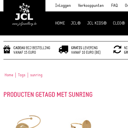
Inloggen
Verkooppunten
FAQ
O
HOME
JCL®
JCL KIDS®
CLEO®
JCL Jewlery
CADEAU
BIJ BESTELLING
GRATIS
LEVERING
NI
VANAF 15 EURO
VANAF 10 EURO (BE)
GR
Home
Tags
sunring
PRODUCTEN GETAGD MET SUNRING