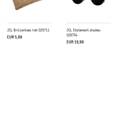
JCL Brillenhoes riet O25711
JCL Statement shades-
O26704
EUR 5,99
EUR 19,99