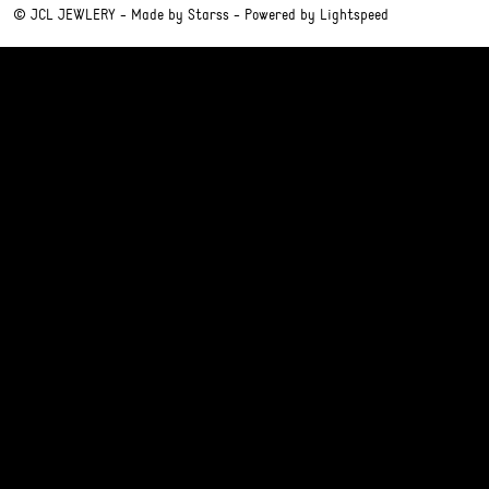
© JCL JEWLERY - Made by
Starss
- Powered by
Lightspeed