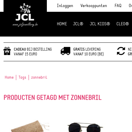
Inloggen
Verkooppunten
FAQ
O
HOME
JCL®
JCL KIDS®
CLEO®
JCL Jewlery
CADEAU
BIJ BESTELLING
GRATIS
LEVERING
NI
VANAF 15 EURO
VANAF 10 EURO (BE)
GR
Home
Tags
zonnebril
PRODUCTEN GETAGD MET ZONNEBRIL