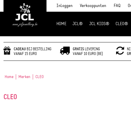
Inloggen
Verkooppunten
FAQ
O
HOME
JCL®
JCL KIDS®
CLEO®
JCL Jewlery
CADEAU
BIJ BESTELLING
GRATIS
LEVERING
NI
VANAF 15 EURO
VANAF 10 EURO (BE)
GR
Home
Merken
CLEO
CLEO