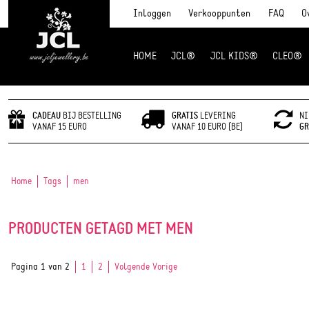
Inloggen
Verkooppunten
FAQ
O
HOME
JCL®
JCL KIDS®
CLEO®
JCL Jewlery
CADEAU
BIJ BESTELLING
GRATIS
LEVERING
NI
VANAF 15 EURO
VANAF 10 EURO (BE)
GR
Home
Tags
men
PRODUCTEN GETAGD MET MEN
Pagina 1 van 2
1
2
Volgende Vorige