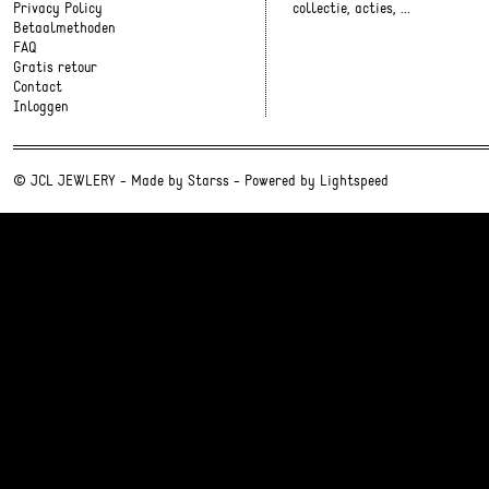
Privacy Policy
collectie, acties, ...
Betaalmethoden
FAQ
Gratis retour
Contact
Inloggen
© JCL JEWLERY - Made by
Starss
- Powered by
Lightspeed